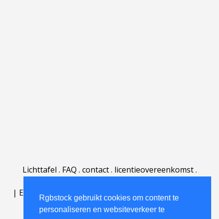
Lichttafel
.
FAQ
.
contact
.
licentieovereenkomst
.
gebruiksovereenkomst
.
over
.
|
English
|
Deutsch
|
Español
|
Polski
|
Português
|
Rgbstock gebruikt cookies om content te
Nederlands
|
personaliseren en websiteverkeer te