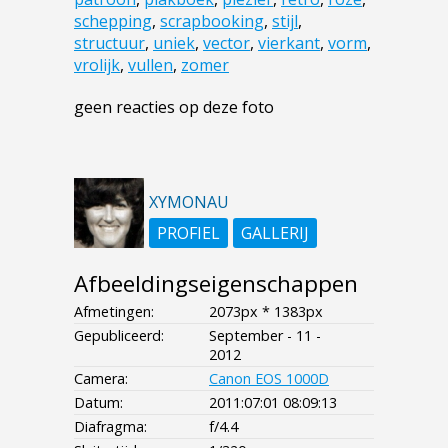
schepping
,
scrapbooking
,
stijl
,
structuur
,
uniek
,
vector
,
vierkant
,
vorm
,
vrolijk
,
vullen
,
zomer
geen reacties op deze foto
XYMONAU
PROFIEL
GALLERIJ
Afbeeldingseigenschappen
Afmetingen:
2073px * 1383px
Gepubliceerd:
September - 11 -
2012
Camera:
Canon EOS 1000D
Datum:
2011:07:01 08:09:13
Diafragma:
f/4.4