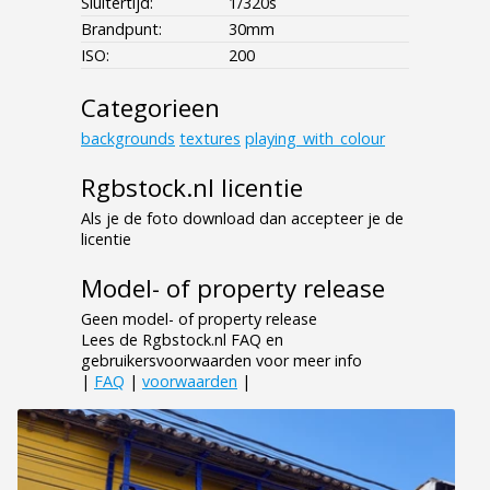
Sluitertijd:
1/320s
Brandpunt:
30mm
ISO:
200
Categorieen
backgrounds
textures
playing_with_colour
Rgbstock.nl licentie
Als je de foto download dan accepteer je de
licentie
Model- of property release
Geen model- of property release
Lees de Rgbstock.nl FAQ en
gebruikersvoorwaarden voor meer info
|
FAQ
|
voorwaarden
|