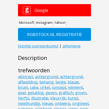
Description
trefwoorden
abstract
,
achtergrond
,
achtergrond
,
afbeelding
,
behang
,
beige
,
blauw
,
bruin
,
cake
,
cirkel
,
concept
,
element
,
geel
,
gelukkig
,
geven
,
grafisch
,
groen
,
herfst
,
illustratie
,
kleurrijk
,
kunst
,
meetkundig
,
nieuw
,
ontwerp
,
origineel
,
patroon
,
plakboek
,
plezier
,
retro
,
roze
,