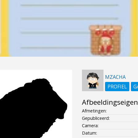
MZACHA
PROFIEL
G
Afbeeldingseige
Afmetingen:
Gepubliceerd:
Camera:
Datum: