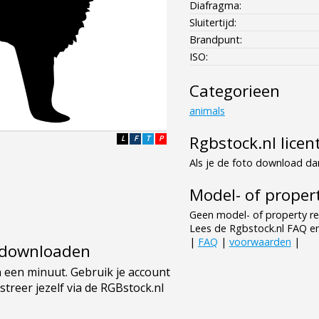
Diafragma:
Sluitertijd:
Brandpunt:
ISO:
Categorieen
animals
Rgbstock.nl licen
L
F
T
P
Als je de foto download dan
Model- of propert
Geen model- of property re
Lees de Rgbstock.nl FAQ e
|
FAQ
|
voorwaarden
|
e downloaden