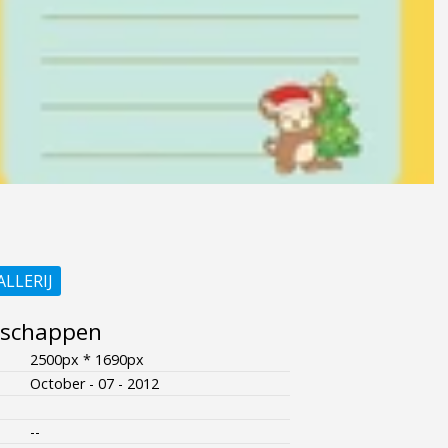
ALLERIJ
nschappen
2500px * 1690px
October - 07 - 2012
--