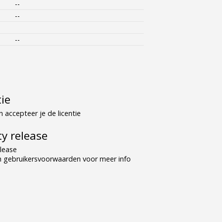
--
--
--
tie
 accepteer je de licentie
y release
lease
n gebruikersvoorwaarden voor meer info