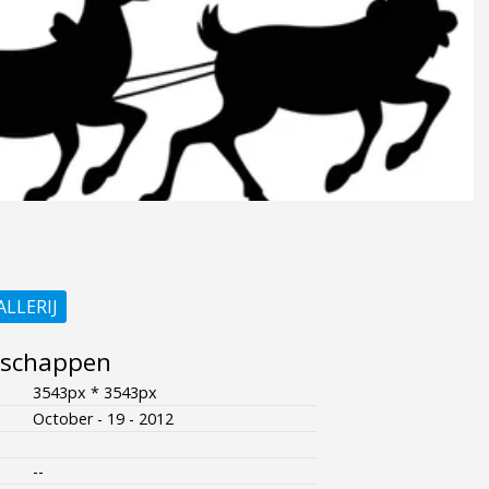
ALLERIJ
nschappen
3543px * 3543px
October - 19 - 2012
--