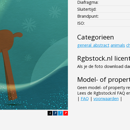
Diafragma:
Sluitertijd:
Brandpunt:
ISO:
Categorieen
general_abstract
animals
c
Rgbstock.nl licen
Als je de foto download dan
Model- of propert
Geen model- of property re
Lees de Rgbstock.nl FAQ e
|
FAQ
|
voorwaarden
|
L
F
T
P