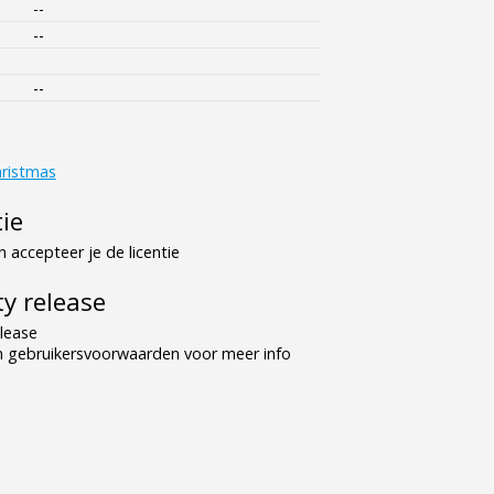
--
--
--
hristmas
tie
 accepteer je de licentie
y release
lease
n gebruikersvoorwaarden voor meer info