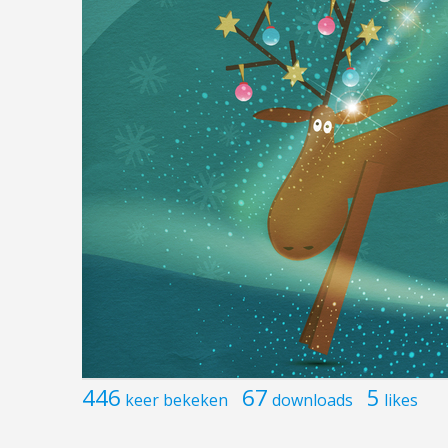
446
67
5
keer bekeken
downloads
likes