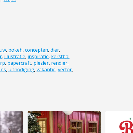
auw
,
bokeh
,
concepten
,
dier
,
r
,
illustratie
,
inspiratie
,
kerstbal
,
rp
,
papercraft
,
plezier
,
rendier
,
ens
,
uitnodiging
,
vakantie
,
vector
,