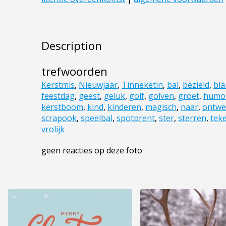
Description
trefwoorden
Kerstmis
,
Nieuwjaar
,
Tinneketin
,
bal
,
bezield
,
bl
feestdag
,
geest
,
geluk
,
golf
,
golven
,
groet
,
humo
kerstboom
,
kind
,
kinderen
,
magisch
,
naar
,
ontwe
scrapook
,
speelbal
,
spotprent
,
ster
,
sterren
,
tek
vrolijk
geen reacties op deze foto