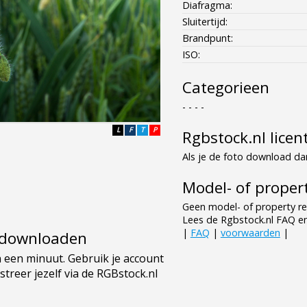
Diafragma:
Sluitertijd:
Brandpunt:
ISO:
Categorieen
- - - -
L
F
T
P
Rgbstock.nl licen
Als je de foto download dan
Model- of propert
Geen model- of property re
Lees de Rgbstock.nl FAQ e
|
FAQ
|
voorwaarden
|
e downloaden