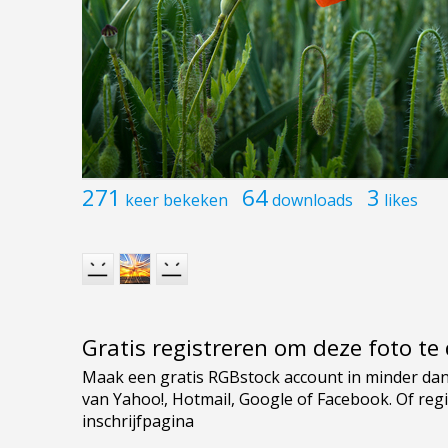
271
64
3
keer bekeken
downloads
likes
Gratis registreren om deze foto t