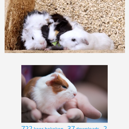
722
37
2
keer bekeken
downloads