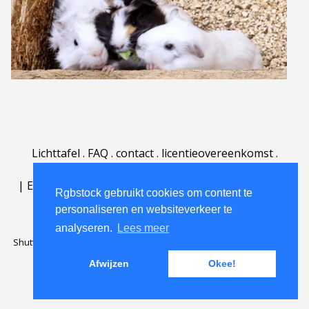
Lichttafel
.
FAQ
.
contact
.
licentieovereenkomst
.
gebruiksovereenkomst
.
over
.
|
English
|
Deutsch
|
Español
|
Polski
|
Português
|
Rgbstock gebruikt cookies om content te
Nederlands
|
personaliseren en websiteverkeer te
analyseren.
Lees meer
Shutterstock official partner of Rgbstock
Saqurai AI official partner of
Rgbstock
Afwijzen
Okee!