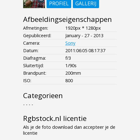
PROFIEL
GALLERIJ
Afbeeldingseigenschappen
Afmetingen:
1920px * 1280px
Gepubliceerd:
January - 27 - 2013
Camera:
Sony
Datum:
2011:06:05 08:17:37
Diafragma:
f/3
Sluitertijd:
1/90s
Brandpunt:
200mm
ISO:
800
Categorieen
- - - -
Rgbstock.nl licentie
Als je de foto download dan accepteer je de
licentie