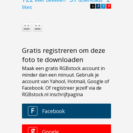
likes
L
F
T
P
Gratis registreren om deze
foto te downloaden