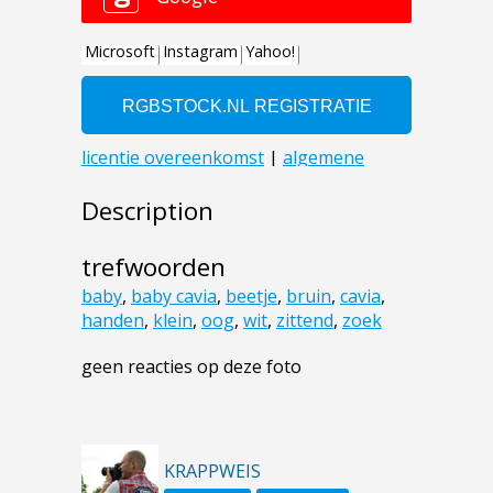
Description
trefwoorden
baby
,
baby cavia
,
beetje
,
bruin
,
cavia
,
handen
,
klein
,
oog
,
wit
,
zittend
,
zoek
geen reacties op deze foto
KRAPPWEIS