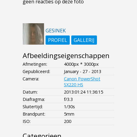
geen reacties op deze foto
GESINEK
PROFIEL
GALLERIJ
Afbeeldingseigenschappen
Afmetingen:
4000px * 3000px
Gepubliceerd:
January - 27 - 2013
Camera:
Canon PowerShot
SX220 HS
Datum:
2013:01:24 11:36:15
Diafragma:
f/3.3
Sluitertijd:
1/30s
Brandpunt:
5mm
ISO:
200
Categorieen