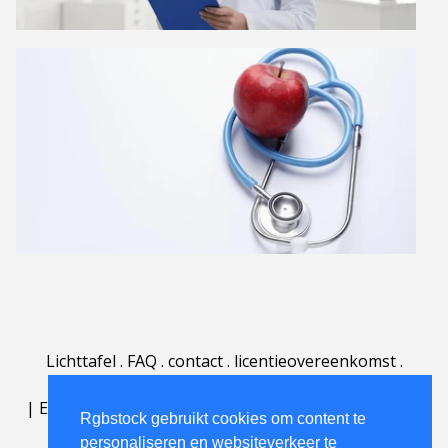
Lichttafel
.
FAQ
.
contact
.
licentieovereenkomst
.
gebruiksovereenkomst
.
over
.
|
English
|
Deutsch
|
Español
|
Polski
|
Português
|
Rgbstock gebruikt cookies om content te
Nederlands
|
personaliseren en websiteverkeer te