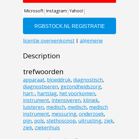
Description
trefwoorden
apparaat
,
bloeddruk
,
diagnostisch
,
diagnostiseren
,
gezondheidszorg
,
hart-
,
hartslag
,
het voorkomen
,
instrument
,
intensiveren
,
kliniek
,
luisteren
,
medisch
,
medisch
,
medisch
instrument
,
messuring
,
onderzoek
,
pijn
,
pols
,
stethoscoop
,
uitrusting
,
ziek
,
ziek
,
ziekenhuis