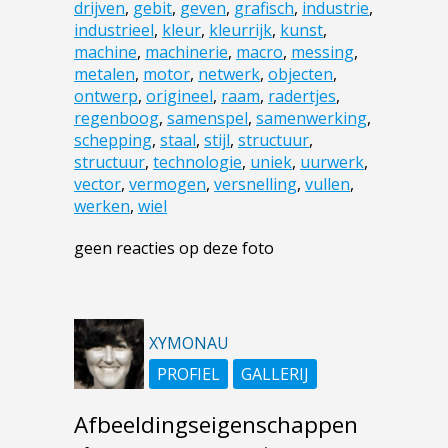
drijven
,
gebit
,
geven
,
grafisch
,
industrie
,
industrieel
,
kleur
,
kleurrijk
,
kunst
,
machine
,
machinerie
,
macro
,
messing
,
metalen
,
motor
,
netwerk
,
objecten
,
ontwerp
,
origineel
,
raam
,
radertjes
,
regenboog
,
samenspel
,
samenwerking
,
schepping
,
staal
,
stijl
,
structuur
,
structuur
,
technologie
,
uniek
,
uurwerk
,
vector
,
vermogen
,
versnelling
,
vullen
,
werken
,
wiel
geen reacties op deze foto
XYMONAU
PROFIEL
GALLERIJ
Afbeeldingseigenschappen