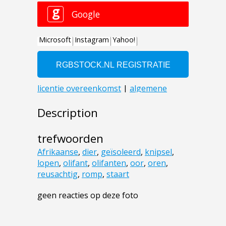
Description
trefwoorden
Afrikaanse
,
dier
,
geïsoleerd
,
knipsel
,
lopen
,
olifant
,
olifanten
,
oor
,
oren
,
reusachtig
,
romp
,
staart
geen reacties op deze foto