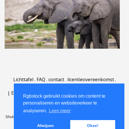
Lichttafel
.
FAQ
.
contact
.
licentieovereenkomst
.
gebruiksovereenkomst
.
over
.
|
English
|
Deutsch
|
Español
|
Polski
|
Português
|
Rgbstock gebruikt cookies om content te
Nederlands
|
personaliseren en websiteverkeer te
analyseren.
Lees meer
Shutterstock official partner of Rgbstock
Saqurai AI official partner of
Rgbstock
Afwijzen
Okee!