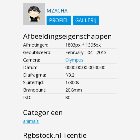
MZACHA
PROFIEL
GALLERIJ
Afbeeldingseigenschappen
Afmetingen:
1803px * 1395px
Gepubliceerd:
February - 04 - 2013
Camera:
Olympus
Datum:
0000:00:00 00:00:00
Diafragma:
f/3.2
Sluitertijd:
1/800s
Brandpunt:
20.8mm
ISO:
80
Categorieen
animals
Rgbstock.nl licentie