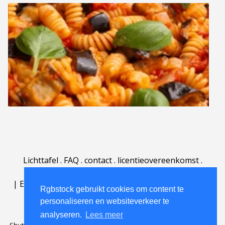
Lichttafel
.
FAQ
.
contact
.
licentieovereenkomst
.
gebruiksovereenkomst
.
over
.
|
English
|
Deutsch
|
Español
|
Polski
|
Português
|
Rgbstock gebruikt cookies om content te
Nederlands
|
personaliseren en websiteverkeer te
analyseren.
Lees meer