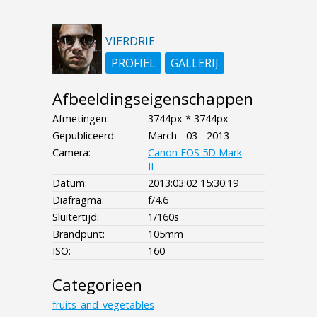
VIERDRIE
PROFIEL
GALLERIJ
Afbeeldingseigenschappen
Afmetingen:
3744px * 3744px
Gepubliceerd:
March - 03 - 2013
Camera:
Canon EOS 5D Mark
II
Datum:
2013:03:02 15:30:19
Diafragma:
f/4.6
Sluitertijd:
1/160s
Brandpunt:
105mm
ISO:
160
Categorieen
fruits_and_vegetables