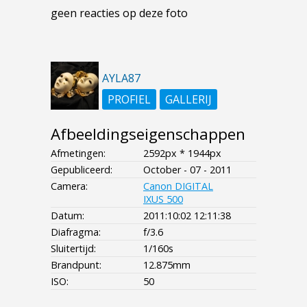
geen reacties op deze foto
AYLA87
PROFIEL
GALLERIJ
Afbeeldingseigenschappen
Afmetingen:
2592px * 1944px
Gepubliceerd:
October - 07 - 2011
Camera:
Canon DIGITAL
IXUS 500
Datum:
2011:10:02 12:11:38
Diafragma:
f/3.6
Sluitertijd:
1/160s
Brandpunt:
12.875mm
ISO:
50