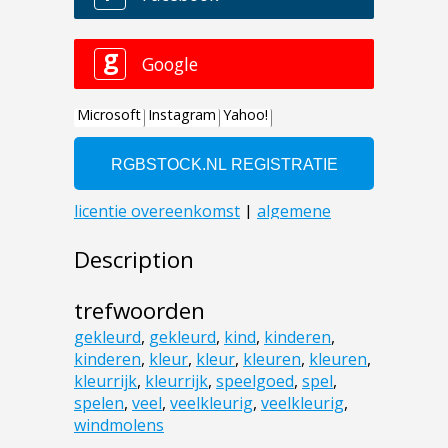
Description
trefwoorden
gekleurd
,
gekleurd
,
kind
,
kinderen
,
kinderen
,
kleur
,
kleur
,
kleuren
,
kleuren
,
kleurrijk
,
kleurrijk
,
speelgoed
,
spel
,
spelen
,
veel
,
veelkleurig
,
veelkleurig
,
windmolens