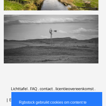
Lichttafel
.
FAQ
.
contact
.
licentieovereenkomst
.
gebruiksovereenkomst
.
over
.
|
English
|
Deutsch
|
Español
|
Polski
|
Português
|
Rgbstock gebruikt cookies om content te
Nederlands
|