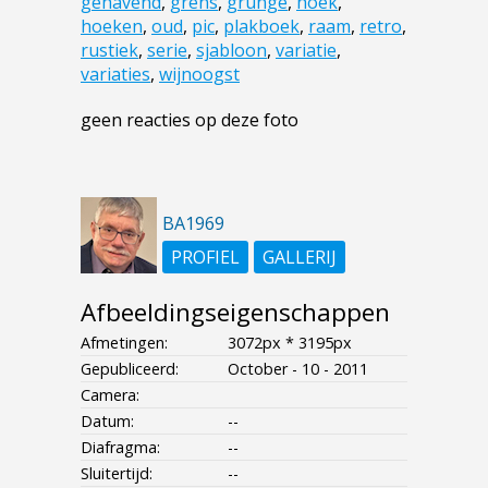
gehavend
,
grens
,
grunge
,
hoek
,
hoeken
,
oud
,
pic
,
plakboek
,
raam
,
retro
,
rustiek
,
serie
,
sjabloon
,
variatie
,
variaties
,
wijnoogst
geen reacties op deze foto
BA1969
PROFIEL
GALLERIJ
Afbeeldingseigenschappen
Afmetingen:
3072px * 3195px
Gepubliceerd:
October - 10 - 2011
Camera:
Datum:
--
Diafragma:
--
Sluitertijd:
--