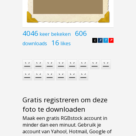
4046
606
keer bekeken
16
L
F
T
P
downloads
likes
Gratis registreren om deze
foto te downloaden