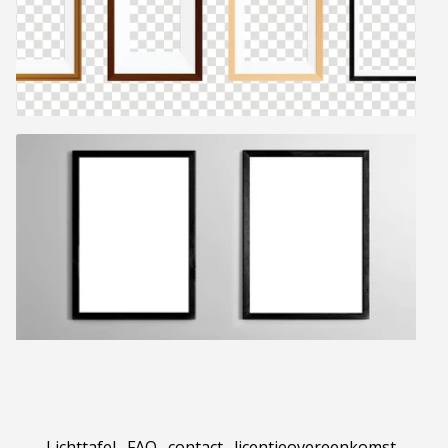
Lichttafel
.
FAQ
.
contact
.
licentieovereenkomst
.