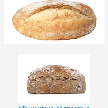
345
66
3
keer bekeken
downloads