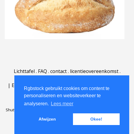
Lichttafel
.
FAQ
.
contact
.
licentieovereenkomst
.
gebruiksovereenkomst
.
over
.
|
English
|
Deutsch
|
Español
|
Polski
|
Português
|
Rgbstock gebruikt cookies om content te
Nederlands
|
personaliseren en websiteverkeer te
analyseren.
Lees meer
Shutterstock official partner of Rgbstock
Saqurai AI official partner of
Rgbstock
Afwijzen
Okee!