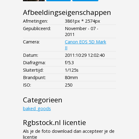
Afbeeldingseigenschappen
Afmetingen:
3861px * 2574px
Gepubliceerd:
November - 07 -
2011
Camera:
Canon EOS 5D Mark
II
Datum:
2011:10:29 12:02:40
Diafragma:
f/5.3
Sluitertijd:
1/125s
Brandpunt:
80mm
ISO:
250
Categorieen
baked_goods
Rgbstock.nl licentie
Als je de foto download dan accepteer je de
licentie