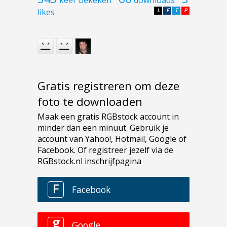
likes
L
F
T
P
Gratis registreren om deze
foto te downloaden