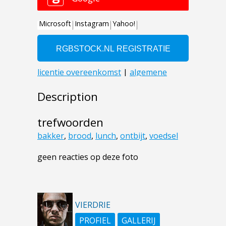
Description
trefwoorden
bakker
,
brood
,
lunch
,
ontbijt
,
voedsel
geen reacties op deze foto
VIERDRIE
PROFIEL
GALLERIJ