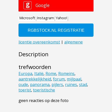
Description
trefwoorden
Europa
,
Italië
,
Rome
,
Romeins
,
aantrekkelijkheid
,
forum
,
mijlpaal
,
oude
,
panorama
,
pijlers
,
ruïnes
,
stad
,
toerist
,
toeristische
geen reacties op deze foto