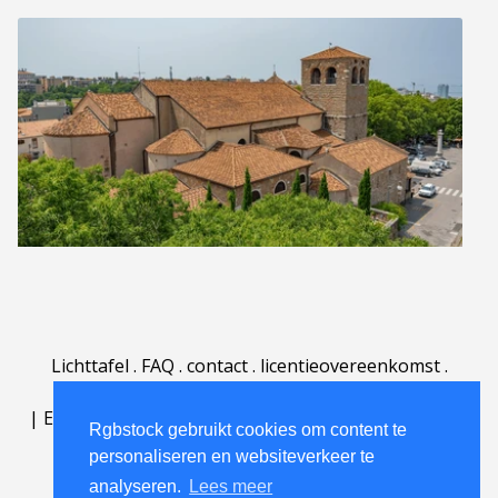
Lichttafel
.
FAQ
.
contact
.
licentieovereenkomst
.
gebruiksovereenkomst
.
over
.
|
English
|
Deutsch
|
Español
|
Polski
|
Português
|
Rgbstock gebruikt cookies om content te
Nederlands
|
personaliseren en websiteverkeer te
analyseren.
Lees meer