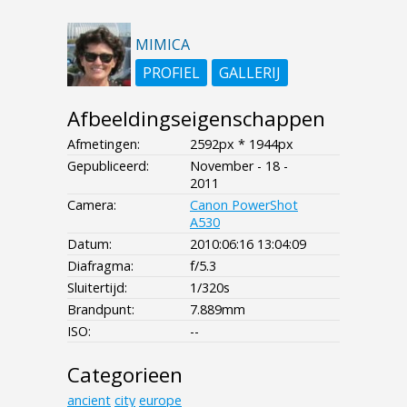
MIMICA
PROFIEL
GALLERIJ
Afbeeldingseigenschappen
Afmetingen:
2592px * 1944px
Gepubliceerd:
November - 18 -
2011
Camera:
Canon PowerShot
A530
Datum:
2010:06:16 13:04:09
Diafragma:
f/5.3
Sluitertijd:
1/320s
Brandpunt:
7.889mm
ISO:
--
Categorieen
ancient
city
europe