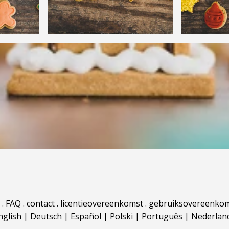
.
FAQ
.
contact
.
licentieovereenkomst
.
gebruiksovereenko
nglish
|
Deutsch
|
Español
|
Polski
|
Português
|
Nederlan