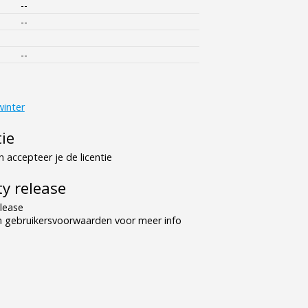
--
--
--
winter
tie
 accepteer je de licentie
y release
lease
n gebruikersvoorwaarden voor meer info