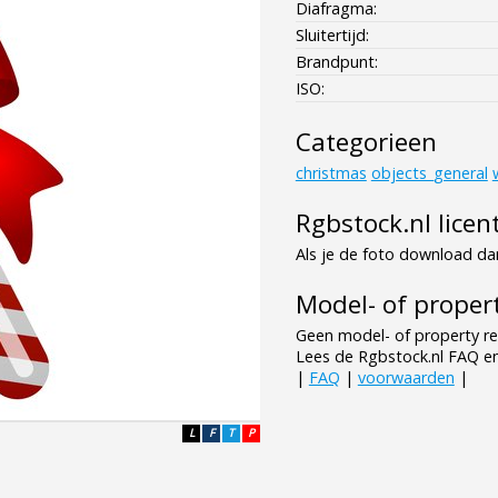
Diafragma:
Sluitertijd:
Brandpunt:
ISO:
Categorieen
christmas
objects_general
Rgbstock.nl licen
Als je de foto download dan
Model- of propert
Geen model- of property re
Lees de Rgbstock.nl FAQ e
|
FAQ
|
voorwaarden
|
L
F
T
P