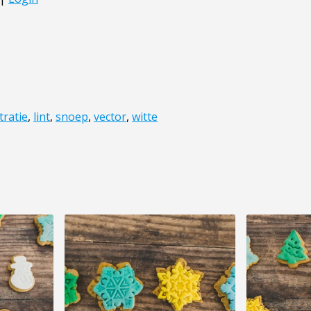
stratie
,
lint
,
snoep
,
vector
,
witte