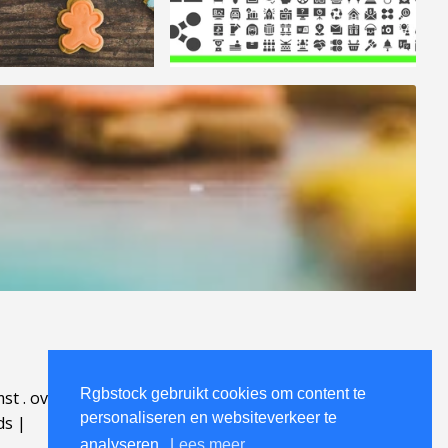
Rgbstock gebruikt cookies om content te
mst
.
over
.
personaliseren en websiteverkeer te
ds
|
analyseren.
Lees meer