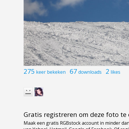
275
67
2
keer bekeken
downloads
likes
Gratis registreren om deze foto t