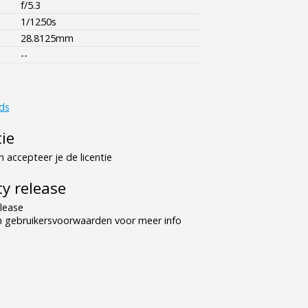
f/5.3
1/1250s
28.8125mm
--
ds
tie
 accepteer je de licentie
y release
lease
n gebruikersvoorwaarden voor meer info