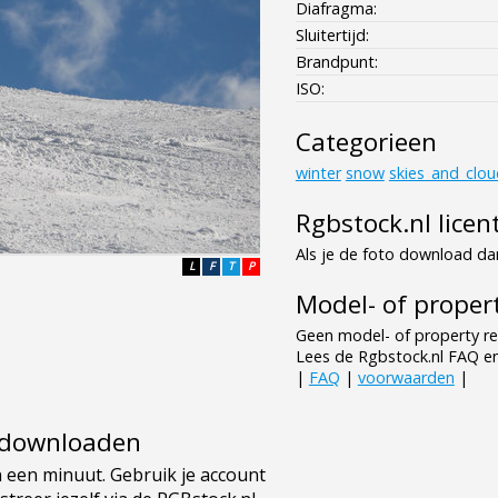
Diafragma:
Sluitertijd:
Brandpunt:
ISO:
Categorieen
winter
snow
skies_and_clou
Rgbstock.nl licen
Als je de foto download dan
L
F
T
P
Model- of propert
Geen model- of property re
Lees de Rgbstock.nl FAQ e
|
FAQ
|
voorwaarden
|
e downloaden