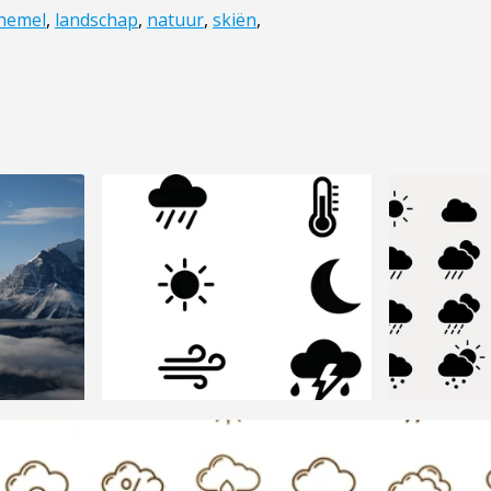
hemel
,
landschap
,
natuur
,
skiën
,