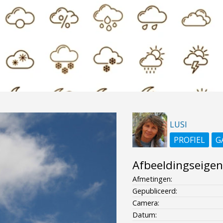
LUSI
PROFIEL
G
Afbeeldingseige
Afmetingen:
Gepubliceerd:
Camera:
Datum: