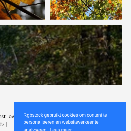
Rgbstock gebruikt cookies om content te
mst
.
over
.
personaliseren en websiteverkeer te
ds
|
analyseren.
Lees meer