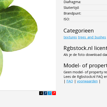
Diafragma:
Sluitertijd:
Brandpunt:
ISO:
Categorieen
textures
trees_and_bushes
Rgbstock.nl licen
Als je de foto download dan
Model- of propert
Geen model- of property re
Lees de Rgbstock.nl FAQ e
|
FAQ
|
voorwaarden
|
L
F
T
P