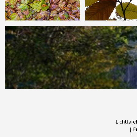
Lichttafel
|
E