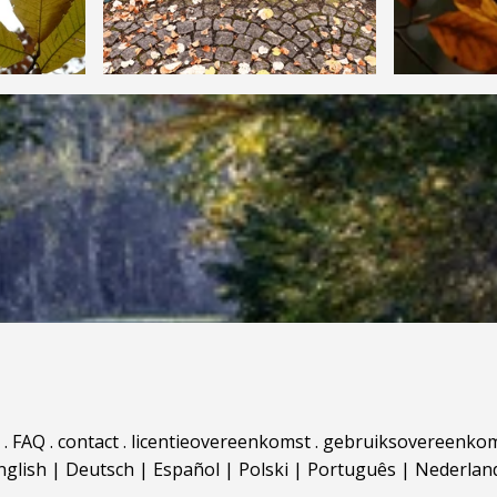
.
FAQ
.
contact
.
licentieovereenkomst
.
gebruiksovereenko
nglish
|
Deutsch
|
Español
|
Polski
|
Português
|
Nederlan