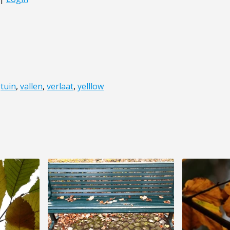
,
tuin
,
vallen
,
verlaat
,
yelllow