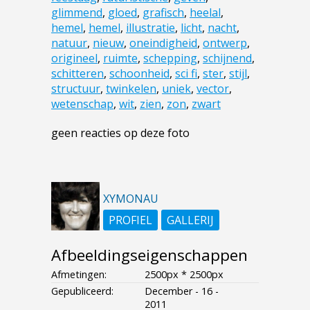
glimmend
,
gloed
,
grafisch
,
heelal
,
hemel
,
hemel
,
illustratie
,
licht
,
nacht
,
natuur
,
nieuw
,
oneindigheid
,
ontwerp
,
origineel
,
ruimte
,
schepping
,
schijnend
,
schitteren
,
schoonheid
,
sci fi
,
ster
,
stijl
,
structuur
,
twinkelen
,
uniek
,
vector
,
wetenschap
,
wit
,
zien
,
zon
,
zwart
geen reacties op deze foto
XYMONAU
PROFIEL
GALLERIJ
Afbeeldingseigenschappen
Afmetingen:
2500px * 2500px
Gepubliceerd:
December - 16 -
2011