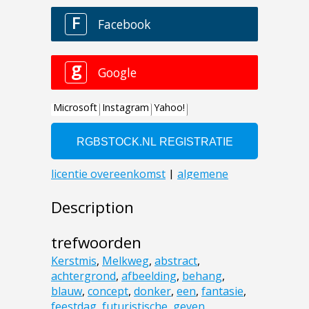
Description
trefwoorden
Kerstmis
,
Melkweg
,
abstract
,
achtergrond
,
afbeelding
,
behang
,
blauw
,
concept
,
donker
,
een
,
fantasie
,
feestdag
,
futuristische
,
geven
,