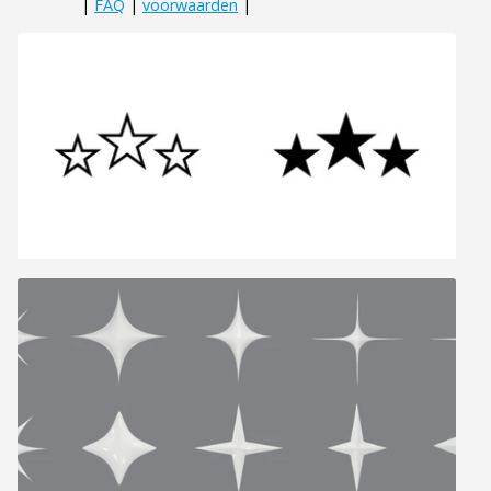
|
FAQ
|
voorwaarden
|