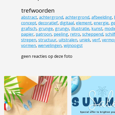
trefwoorden
abstract
,
achtergrond
,
achtergrond
,
afbeelding
,
concept
,
decoratief
,
digitaal
,
element
,
energie
,
ge
grafisch
,
grunge
,
grungy
,
illustratie
,
kunst
,
modi
papier
,
patroon
,
peeling
,
retro
,
scheppend
,
schil
strepen
,
structuur
,
uitstralen
,
uniek
,
verf
,
vermo
vormen
,
wervelingen
,
wijnoogst
geen reacties op deze foto