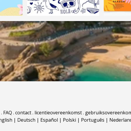
.
FAQ
.
contact
.
licentieovereenkomst
.
gebruiksovereenko
nglish
|
Deutsch
|
Español
|
Polski
|
Português
|
Nederlan