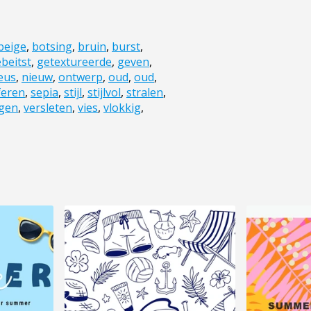
beige
,
botsing
,
bruin
,
burst
,
beitst
,
getextureerde
,
geven
,
eus
,
nieuw
,
ontwerp
,
oud
,
oud
,
feren
,
sepia
,
stijl
,
stijlvol
,
stralen
,
gen
,
versleten
,
vies
,
vlokkig
,