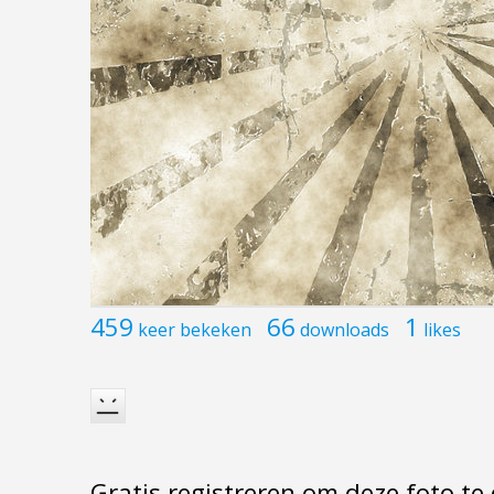
459
66
1
keer bekeken
downloads
likes
Gratis registreren om deze foto t