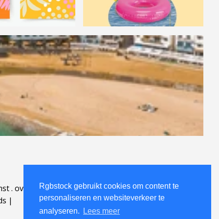
Rgbstock gebruikt cookies om content te
mst
.
over
.
personaliseren en websiteverkeer te
ds
|
analyseren.
Lees meer