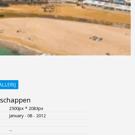
ALLERIJ
nschappen
2500px * 2083px
January - 08 - 2012
--