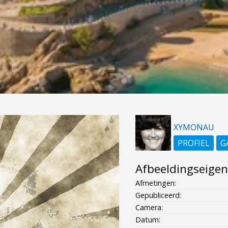
XYMONAU
PROFIEL
G
Afbeeldingseige
Afmetingen:
Gepubliceerd:
Camera:
Datum: