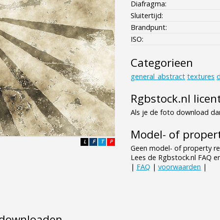
Diafragma:
Sluitertijd:
Brandpunt:
ISO:
Categorieen
general_abstract
textures
d
Rgbstock.nl licen
Als je de foto download dan
Model- of propert
L
F
T
P
Geen model- of property re
Lees de Rgbstock.nl FAQ e
|
FAQ
|
voorwaarden
|
e downloaden