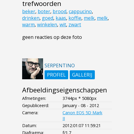
trefwoorden
beker
,
boter
,
brood
,
cappucino
,
drinken
,
goed
,
kaas
,
koffie
,
melk
,
melk
,
warm
,
winkelen
,
wit
,
zwart
geen reacties op deze foto
SERPENTINO
PROFIEL
GALLERIJ
Afbeeldingseigenschappen
Afmetingen:
3744px * 5080px
Gepubliceerd:
January - 08 - 2012
Camera:
Canon EOS 5D Mark
II
Datum:
2012:01:07 11:59:21
Diafragma:
f/1.7