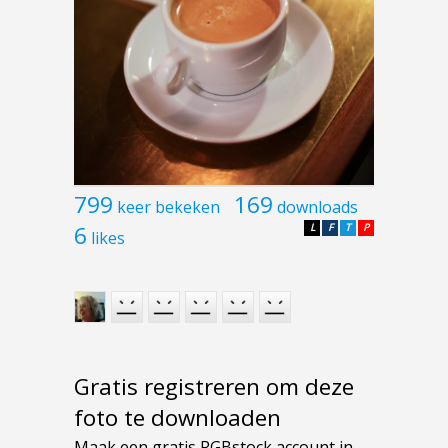
799
169
keer bekeken
downloads
6
L
F
T
P
likes
Gratis registreren om deze
foto te downloaden