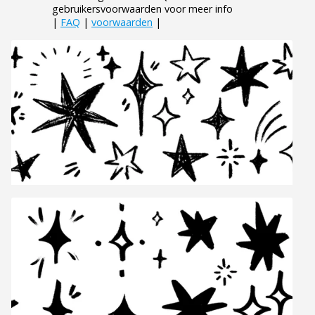
gebruikersvoorwaarden voor meer info
|
FAQ
|
voorwaarden
|