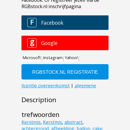
Description
trefwoorden
Kerstmis
,
Kerstmis
,
abstract
,
achtergrond
,
afbeelding
,
ballon
,
cake
,