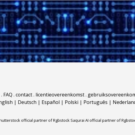
.
FAQ
.
contact
.
licentieovereenkomst
.
gebruiksovereenko
nglish
|
Deutsch
|
Español
|
Polski
|
Português
|
Nederlan
hutterstock official partner of Rgbstock
Saqurai AI official partner of Rgbsto