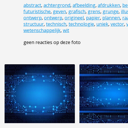
abstract
,
achtergrond
,
afbeelding
,
afdrukken
,
be
futuristische
,
geven
,
grafisch
,
grens
,
grunge
,
ill
ontwerp
,
ontwerp
,
origineel
,
papier
,
plannen
,
ra
structuur
,
technisch
,
technologie
,
uniek
,
vector
,
wetenschappelijk
,
wit
geen reacties op deze foto