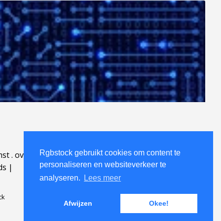
Rgbstock gebruikt cookies om content te
mst
.
over
.
personaliseren en websiteverkeer te
ds
|
analyseren.
Lees meer
ck
Afwijzen
Okee!