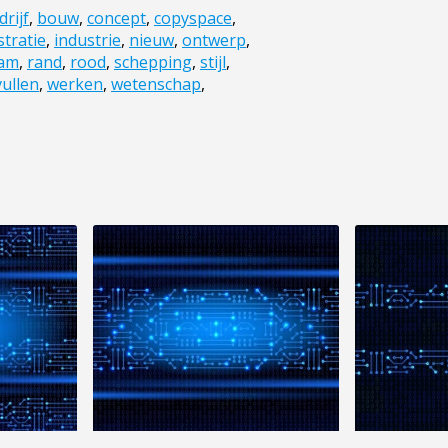
drijf
,
bouw
,
concept
,
copyspace
,
ustratie
,
industrie
,
nieuw
,
ontwerp
,
am
,
rand
,
rood
,
schepping
,
stijl
,
vullen
,
werken
,
wetenschap
,