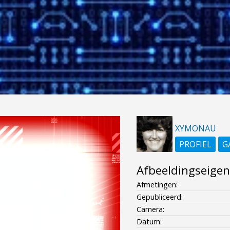
XYMONAU
PROFIEL
G
Afbeeldingseige
Afmetingen:
Gepubliceerd:
Camera:
Datum: