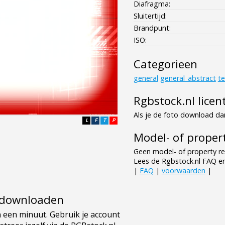
Diafragma:
Sluitertijd:
Brandpunt:
ISO:
Categorieen
general
general_abstract
te
Rgbstock.nl licen
Als je de foto download dan
L
F
T
P
Model- of propert
Geen model- of property re
Lees de Rgbstock.nl FAQ e
|
FAQ
|
voorwaarden
|
e downloaden