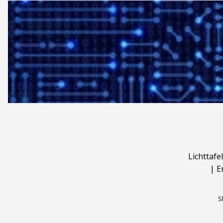
Lichttafel
|
E
S