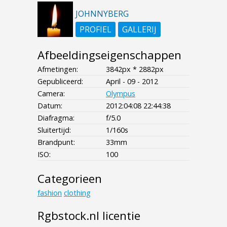
JOHNNYBERG
PROFIEL
GALLERIJ
Afbeeldingseigenschappen
Afmetingen:
3842px * 2882px
Gepubliceerd:
April - 09 - 2012
Camera:
Olympus
Datum:
2012:04:08 22:44:38
Diafragma:
f/5.0
Sluitertijd:
1/160s
Brandpunt:
33mm
ISO:
100
Categorieen
fashion
clothing
Rgbstock.nl licentie