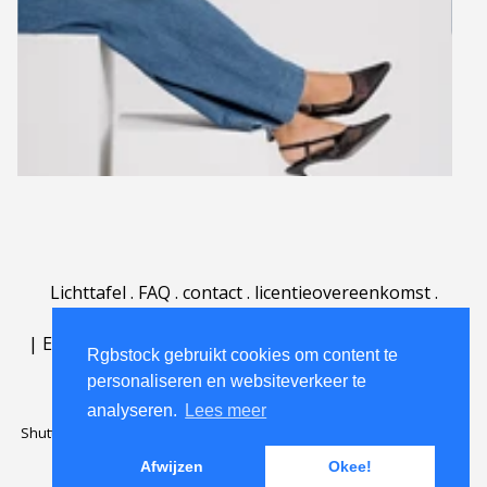
Lichttafel
.
FAQ
.
contact
.
licentieovereenkomst
.
gebruiksovereenkomst
.
over
.
|
English
|
Deutsch
|
Español
|
Polski
|
Português
|
Rgbstock gebruikt cookies om content te
Nederlands
|
personaliseren en websiteverkeer te
analyseren.
Lees meer
Shutterstock official partner of Rgbstock
Saqurai AI official partner of
Rgbstock
Afwijzen
Okee!