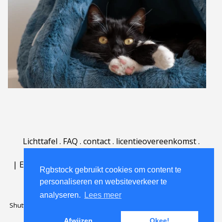
Lichttafel
.
FAQ
.
contact
.
licentieovereenkomst
.
gebruiksovereenkomst
.
over
.
|
English
|
Deutsch
|
Español
|
Polski
|
Português
|
Rgbstock gebruikt cookies om content te
Nederlands
|
personaliseren en websiteverkeer te
analyseren.
Lees meer
Shutterstock official partner of Rgbstock
Saqurai AI official partner of
Rgbstock
Afwijzen
Okee!