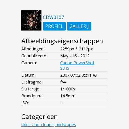
CDW0107
PROFIEL
GALLERIJ
Afbeeldingseigenschappen
Afmetingen:
2259px * 2112px
Gepubliceerd:
May - 16 - 2012
Camera:
Canon PowerShot
S3 IS
Datum:
2007:07:02 05:11:49
Diafragma:
f/4
Sluitertijd:
1/1000s
Brandpunt:
14.5mm
ISO:
--
Categorieen
skies_and_clouds
landscapes