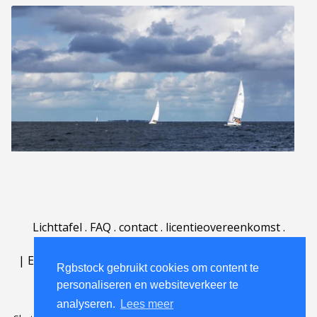
Lichttafel
.
FAQ
.
contact
.
licentieovereenkomst
.
gebruiksovereenkomst
.
over
.
|
English
|
Deutsch
|
Español
|
Polski
|
Português
|
Rgbstock gebruikt cookies om content te
Nederlands
|
personaliseren en websiteverkeer te
analyseren.
Lees meer