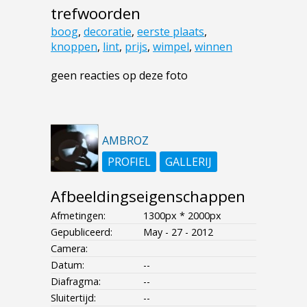
trefwoorden
boog
,
decoratie
,
eerste plaats
,
knoppen
,
lint
,
prijs
,
wimpel
,
winnen
geen reacties op deze foto
AMBROZ
PROFIEL
GALLERIJ
Afbeeldingseigenschappen
Afmetingen:
1300px * 2000px
Gepubliceerd:
May - 27 - 2012
Camera:
Datum:
--
Diafragma:
--
Sluitertijd:
--