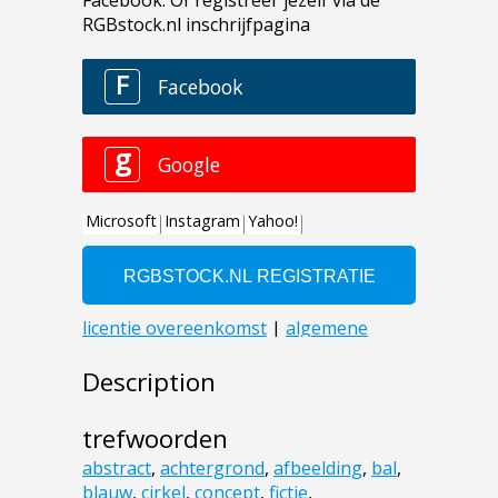
Description
trefwoorden
abstract
,
achtergrond
,
afbeelding
,
bal
,
blauw
,
cirkel
,
concept
,
fictie
,