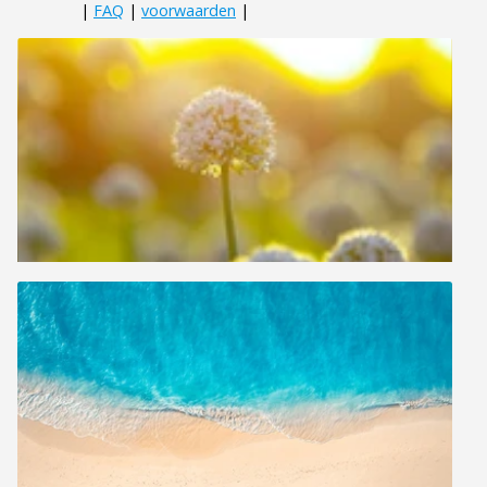
|
FAQ
|
voorwaarden
|