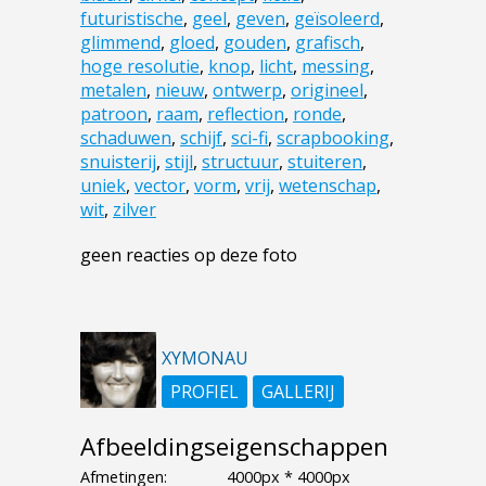
futuristische
,
geel
,
geven
,
geïsoleerd
,
glimmend
,
gloed
,
gouden
,
grafisch
,
hoge resolutie
,
knop
,
licht
,
messing
,
metalen
,
nieuw
,
ontwerp
,
origineel
,
patroon
,
raam
,
reflection
,
ronde
,
schaduwen
,
schijf
,
sci-fi
,
scrapbooking
,
snuisterij
,
stijl
,
structuur
,
stuiteren
,
uniek
,
vector
,
vorm
,
vrij
,
wetenschap
,
wit
,
zilver
geen reacties op deze foto
XYMONAU
PROFIEL
GALLERIJ
Afbeeldingseigenschappen
Afmetingen:
4000px * 4000px