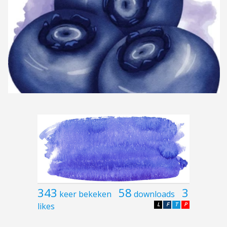
343
58
3
keer bekeken
downloads
likes
L
F
T
P