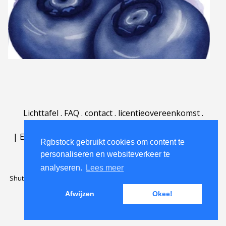
Lichttafel
.
FAQ
.
contact
.
licentieovereenkomst
.
gebruiksovereenkomst
.
over
.
|
English
|
Deutsch
|
Español
|
Polski
|
Português
|
Rgbstock gebruikt cookies om content te
Nederlands
|
personaliseren en websiteverkeer te
analyseren.
Lees meer
Shutterstock official partner of Rgbstock
Saqurai AI official partner of
Rgbstock
Afwijzen
Okee!