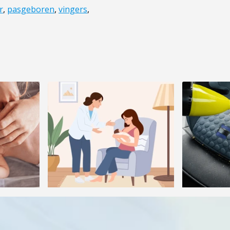
r
,
pasgeboren
,
vingers
,