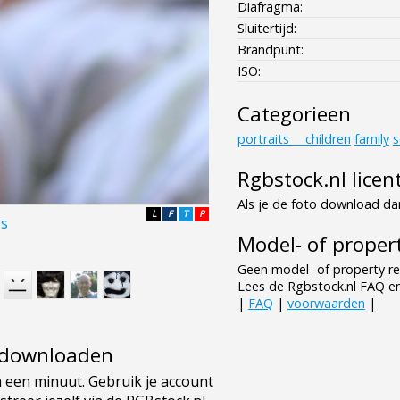
Diafragma:
Sluitertijd:
Brandpunt:
ISO:
Categorieen
portraits___children
family
s
Rgbstock.nl licen
Als je de foto download dan
L
F
T
P
es
Model- of propert
Geen model- of property re
Lees de Rgbstock.nl FAQ e
|
FAQ
|
voorwaarden
|
e downloaden