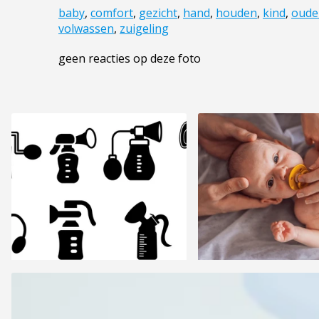
baby
,
comfort
,
gezicht
,
hand
,
houden
,
kind
,
oude
volwassen
,
zuigeling
geen reacties op deze foto