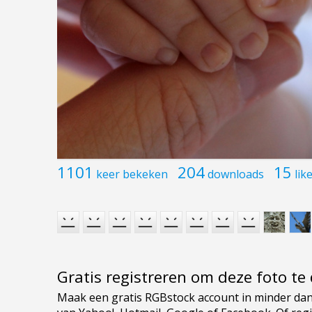
1101
204
15
keer bekeken
downloads
lik
Gratis registreren om deze foto t