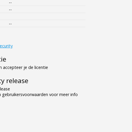
--
--
--
ecurity
tie
 accepteer je de licentie
y release
lease
n gebruikersvoorwaarden voor meer info