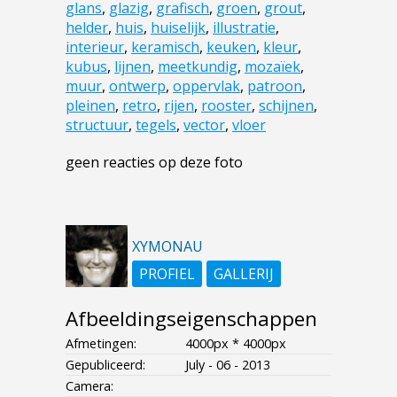
glans
,
glazig
,
grafisch
,
groen
,
grout
,
helder
,
huis
,
huiselijk
,
illustratie
,
interieur
,
keramisch
,
keuken
,
kleur
,
kubus
,
lijnen
,
meetkundig
,
mozaïek
,
muur
,
ontwerp
,
oppervlak
,
patroon
,
pleinen
,
retro
,
rijen
,
rooster
,
schijnen
,
structuur
,
tegels
,
vector
,
vloer
geen reacties op deze foto
XYMONAU
PROFIEL
GALLERIJ
Afbeeldingseigenschappen
Afmetingen:
4000px * 4000px
Gepubliceerd:
July - 06 - 2013
Camera: