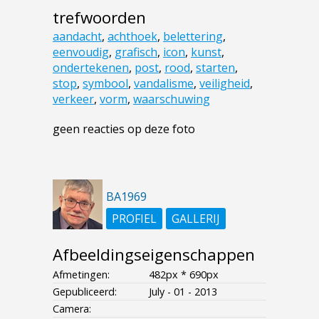
trefwoorden
aandacht
,
achthoek
,
belettering
,
eenvoudig
,
grafisch
,
icon
,
kunst
,
ondertekenen
,
post
,
rood
,
starten
,
stop
,
symbool
,
vandalisme
,
veiligheid
,
verkeer
,
vorm
,
waarschuwing
geen reacties op deze foto
BA1969
PROFIEL
GALLERIJ
Afbeeldingseigenschappen
Afmetingen:
482px * 690px
Gepubliceerd:
July - 01 - 2013
Camera: