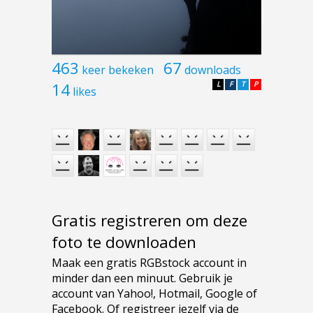
463
67
keer bekeken
downloads
14
L
F
T
P
likes
Gratis registreren om deze
foto te downloaden