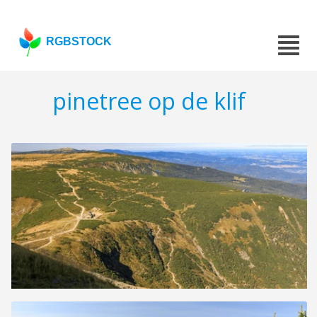
RGBSTOCK
pinetree op de klif