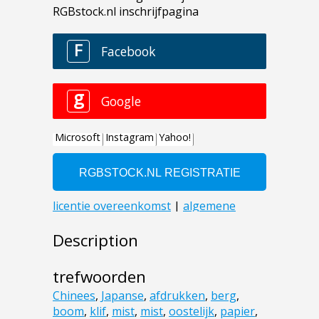
Description
trefwoorden
Chinees
,
Japanse
,
afdrukken
,
berg
,
boom
,
klif
,
mist
,
mist
,
oostelijk
,
papier
,