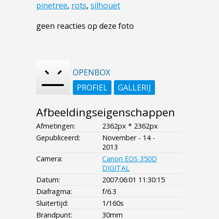
pinetree
,
rots
,
silhouet
geen reacties op deze foto
OPENBOX
PROFIEL
GALLERIJ
Afbeeldingseigenschappen
Afmetingen:
2362px * 2362px
Gepubliceerd:
November - 14 -
2013
Camera:
Canon EOS 350D
DIGITAL
Datum:
2007:06:01 11:30:15
Diafragma:
f/6.3
Sluitertijd:
1/160s
Brandpunt:
30mm