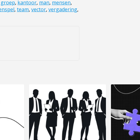
,
groep
,
kantoor
,
man
,
mensen
,
enspel
,
team
,
vector
,
vergadering
,