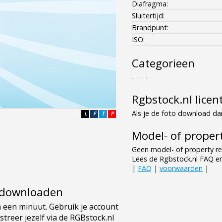
Diafragma:
Sluitertijd:
Brandpunt:
ISO:
Categorieen
- - - -
Rgbstock.nl licen
Als je de foto download dan
L
F
T
P
Model- of propert
Geen model- of property re
Lees de Rgbstock.nl FAQ e
|
FAQ
|
voorwaarden
|
e downloaden