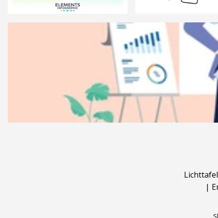
Lichttafel
|
E
S