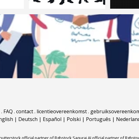
.
FAQ
.
contact
.
licentieovereenkomst
.
gebruiksovereenko
nglish
|
Deutsch
|
Español
|
Polski
|
Português
|
Nederlan
hutterstock official partner of Rgbstock
Saqurai AI official partner of Rgbsto