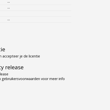
--
--
--
tie
 accepteer je de licentie
y release
lease
n gebruikersvoorwaarden voor meer info