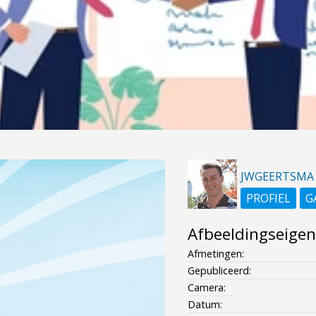
JWGEERTSMA
PROFIEL
G
Afbeeldingseige
Afmetingen:
Gepubliceerd:
Camera:
Datum: