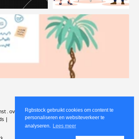
Rgbstock gebruikt cookies om content te
mst
.
over
.
personaliseren en websiteverkeer te
ds
|
analyseren.
Lees meer
ck