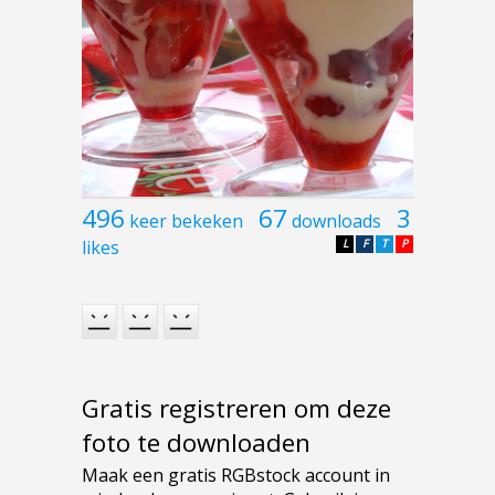
496
67
3
keer bekeken
downloads
likes
L
F
T
P
Gratis registreren om deze
foto te downloaden