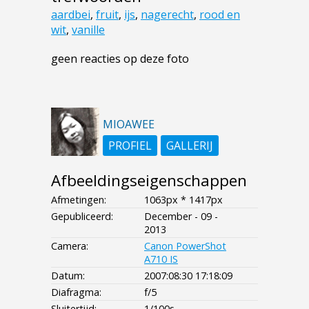
aardbei
,
fruit
,
ijs
,
nagerecht
,
rood en
wit
,
vanille
geen reacties op deze foto
MIOAWEE
PROFIEL
GALLERIJ
Afbeeldingseigenschappen
Afmetingen:
1063px * 1417px
Gepubliceerd:
December - 09 -
2013
Camera:
Canon PowerShot
A710 IS
Datum:
2007:08:30 17:18:09
Diafragma:
f/5
Sluitertijd:
1/100s