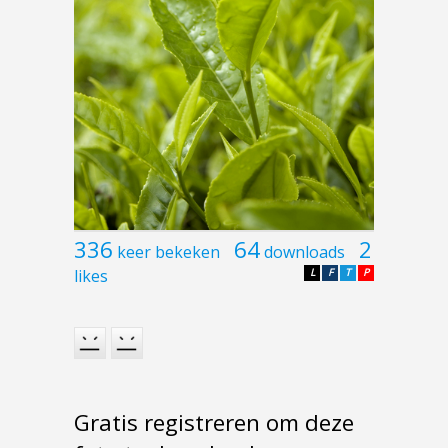
336
64
2
keer bekeken
downloads
likes
L
F
T
P
Gratis registreren om deze