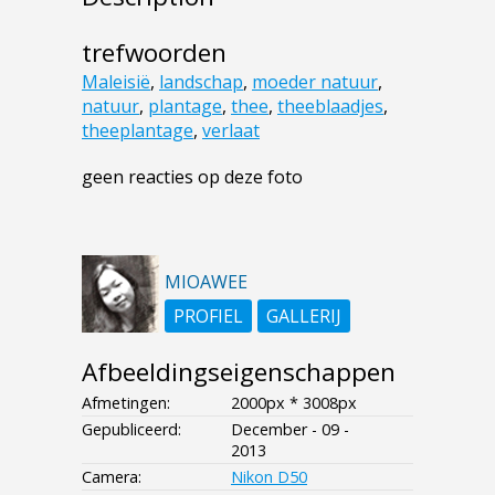
trefwoorden
Maleisië
,
landschap
,
moeder natuur
,
natuur
,
plantage
,
thee
,
theeblaadjes
,
theeplantage
,
verlaat
geen reacties op deze foto
MIOAWEE
PROFIEL
GALLERIJ
Afbeeldingseigenschappen
Afmetingen:
2000px * 3008px
Gepubliceerd:
December - 09 -
2013
Camera:
Nikon D50