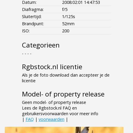
Datum:
2008:02:01 14:47:53
Diafragma:
f/5
Sluitertijd:
1/125s
Brandpunt:
52mm
ISO:
200
Categorieen
- - - -
Rgbstock.nl licentie
Als je de foto download dan accepteer je de
licentie
Model- of property release
Geen model- of property release
Lees de Rgbstock.nl FAQ en
gebruikersvoorwaarden voor meer info
|
FAQ
|
voorwaarden
|