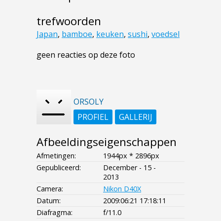
trefwoorden
Japan
,
bamboe
,
keuken
,
sushi
,
voedsel
geen reacties op deze foto
ORSOLY
PROFIEL
GALLERIJ
Afbeeldingseigenschappen
Afmetingen:
1944px * 2896px
Gepubliceerd:
December - 15 -
2013
Camera:
Nikon D40X
Datum:
2009:06:21 17:18:11
Diafragma:
f/11.0