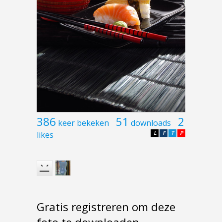
386
51
2
keer bekeken
downloads
likes
L
F
T
P
Gratis registreren om deze