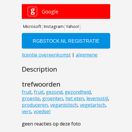
Description
trefwoorden
fruit
,
fruit
,
gezond
,
gezondheid
,
groente
,
groenten
,
het eten
,
levensstijl
,
produceren
,
veganistisch
,
vegetarisch
,
vers
,
voedsel
geen reacties op deze foto