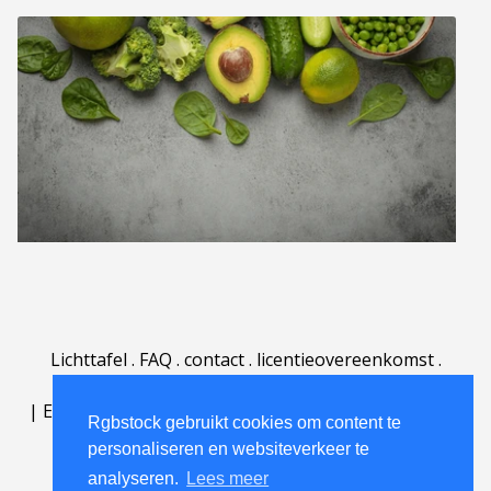
Lichttafel
.
FAQ
.
contact
.
licentieovereenkomst
.
gebruiksovereenkomst
.
over
.
|
English
|
Deutsch
|
Español
|
Polski
|
Português
|
Rgbstock gebruikt cookies om content te
Nederlands
|
personaliseren en websiteverkeer te
analyseren.
Lees meer