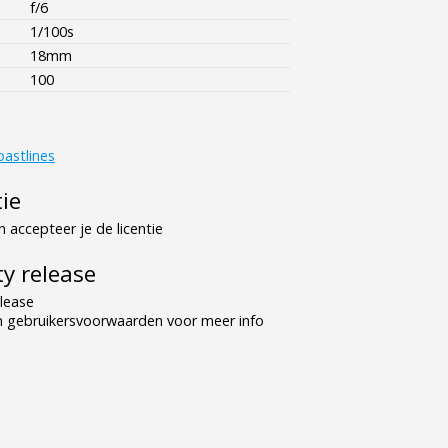
f/6
1/100s
18mm
100
oastlines
tie
 accepteer je de licentie
y release
lease
n gebruikersvoorwaarden voor meer info