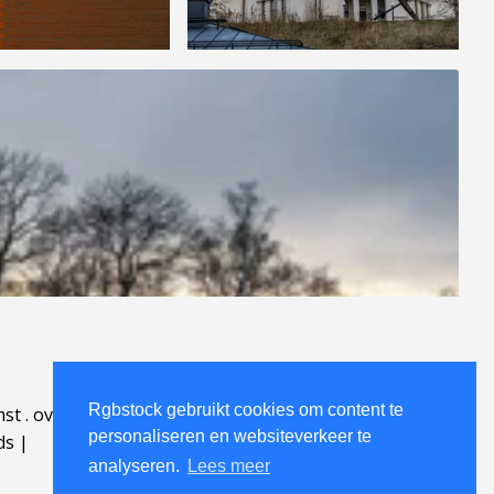
Rgbstock gebruikt cookies om content te
mst
.
over
.
personaliseren en websiteverkeer te
ds
|
analyseren.
Lees meer