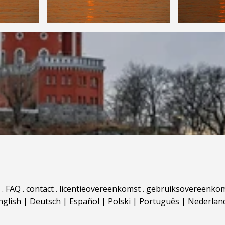
.
FAQ
.
contact
.
licentieovereenkomst
.
gebruiksovereenko
nglish
|
Deutsch
|
Español
|
Polski
|
Português
|
Nederlan