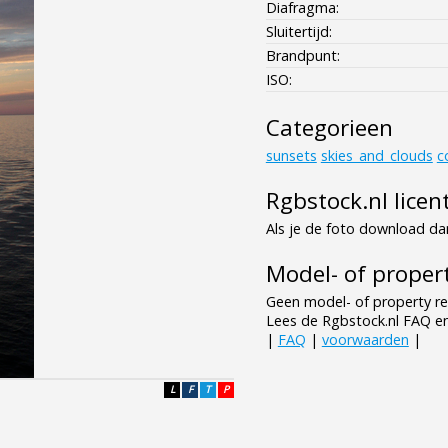
Diafragma:
Sluitertijd:
Brandpunt:
ISO:
Categorieen
sunsets
skies_and_clouds
c
Rgbstock.nl licen
Als je de foto download dan
Model- of propert
Geen model- of property re
Lees de Rgbstock.nl FAQ e
|
FAQ
|
voorwaarden
|
L
F
T
P