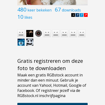
480
67
keer bekeken
downloads
10
L
F
T
P
likes
Gratis registreren om deze
foto te downloaden