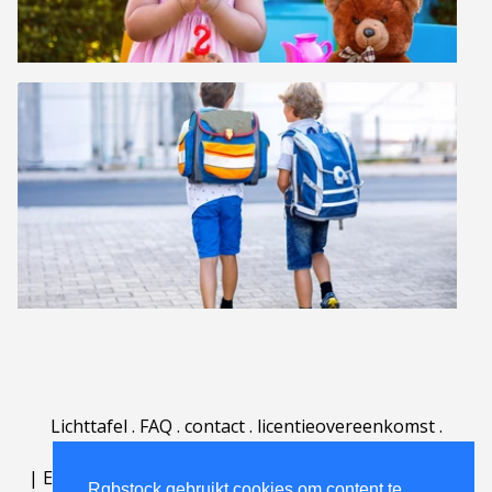
Lichttafel
.
FAQ
.
contact
.
licentieovereenkomst
.
gebruiksovereenkomst
.
over
.
|
English
|
Deutsch
|
Español
|
Polski
|
Português
|
Rgbstock gebruikt cookies om content te