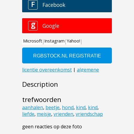
Description
trefwoorden
aanhalen
,
beetje
,
hond
,
kind
,
kind
,
liefde
,
meisje
,
vrienden
,
vriendschap
geen reacties op deze foto