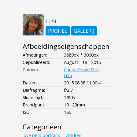
LUSI
PROFIEL
GALLERIJ
Afbeeldingseigenschappen
Afmetingen:
3689px * 3000px
Gepubliceerd:
August - 19 - 2015
Camera:
Canon PowerShot
G15
Datum:
2015:08:08 11:00:41
Diafragma:
f/2.7
Sluitertijd:
1/80s
Brandpunt:
19.123mm
ISO:
160
Categorieen
love
pets
portraits___children