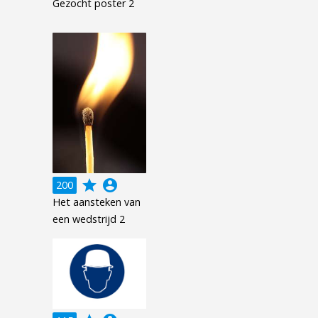
Gezocht poster 2
grade
account_circle
200
Het aansteken van
een wedstrijd 2