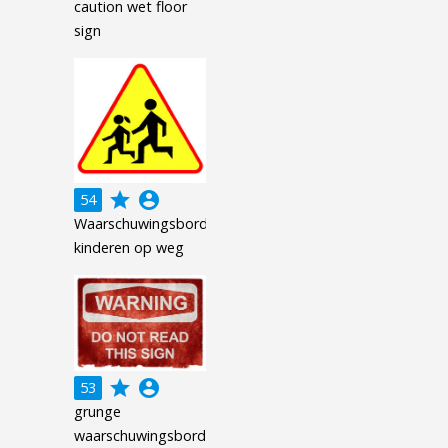
caution wet floor
sign
grade
account_circle
54
Waarschuwingsbord:
kinderen op weg
grade
account_circle
53
grunge
waarschuwingsbord