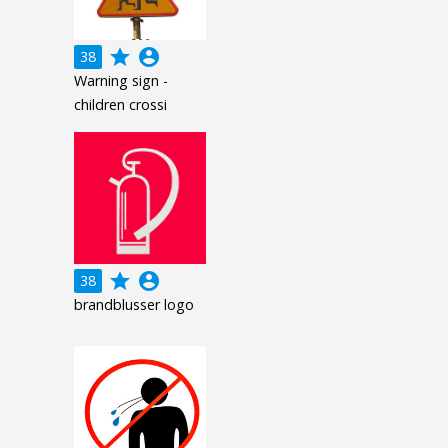
grade
account_circle
38
Warning sign -
children crossi
grade
account_circle
38
brandblusser logo