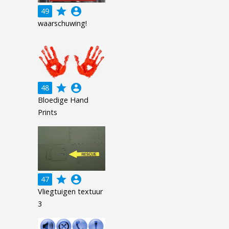
grade
account_circle
49
waarschuwing!
grade
account_circle
48
Bloedige Hand
Prints
grade
account_circle
47
Vliegtuigen textuur
3