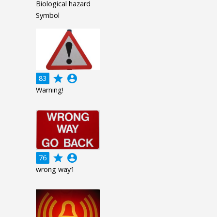
Biological hazard
Symbol
grade
account_circle
83
Warning!
grade
account_circle
76
wrong way1