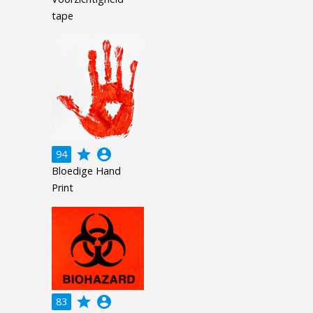
tape
grade
account_circle
94
Bloedige Hand
Print
grade
account_circle
83