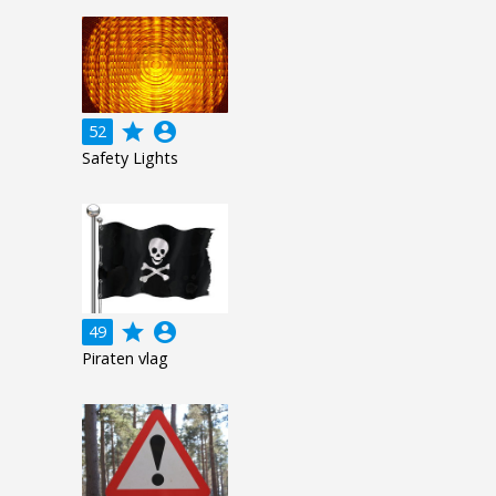
grade
account_circle
52
Safety Lights
grade
account_circle
49
Piraten vlag