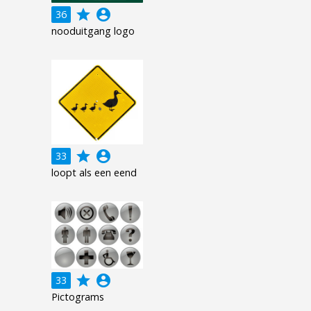
grade
account_circle
36
nooduitgang logo
grade
account_circle
33
loopt als een eend
grade
account_circle
33
Pictograms