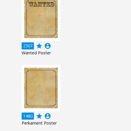
grade
account_circle
2507
Wanted Poster
grade
account_circle
1480
Perkament Poster