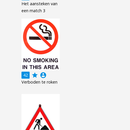
Het aansteken van
een match 3
grade
account_circle
42
Verboden te roken