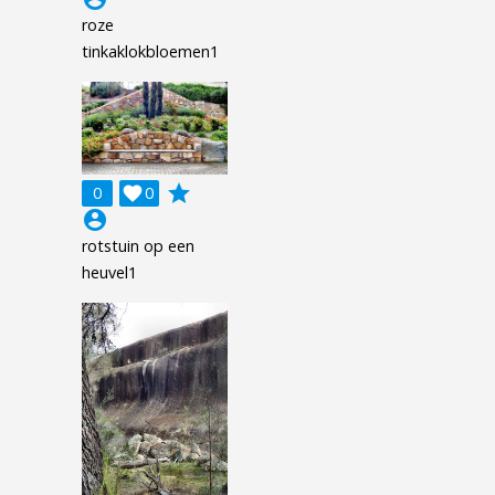
roze
tinkaklokbloemen1
grade
0

0
account_circle
rotstuin op een
heuvel1