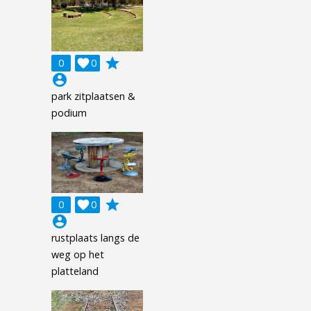
grade
0

0
account_circle
park zitplaatsen &
podium
grade
0

0
account_circle
rustplaats langs de
weg op het
platteland