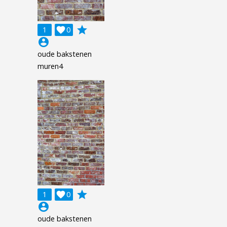
grade
1

0
account_circle
oude bakstenen
muren4
grade
1

0
account_circle
oude bakstenen