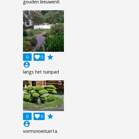
gouden leeuwen6
grade
0

0
account_circle
langs het tuinpad
grade
0

0
account_circle
vormsnoeituin1a.