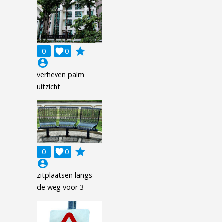
grade
0

0
account_circle
verheven palm
uitzicht
grade
0

0
account_circle
zitplaatsen langs
de weg voor 3