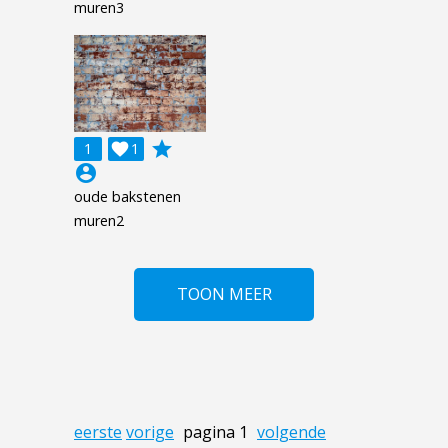
muren3
grade
1

1
account_circle
oude bakstenen
muren2
TOON MEER
eerste
vorige
pagina 1
volgende