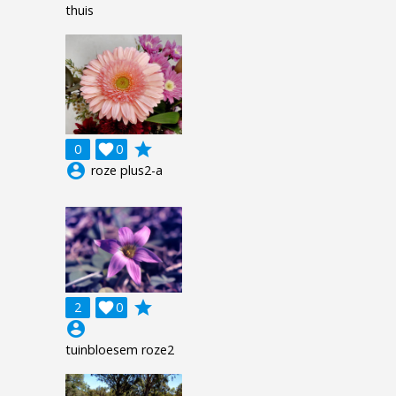
thuis
grade
0

0
account_circle
roze plus2-a
grade
2

0
account_circle
tuinbloesem roze2