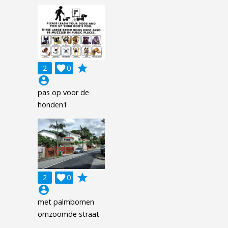
grade
2

0
account_circle
pas op voor de
honden1
grade
2

0
account_circle
met palmbomen
omzoomde straat