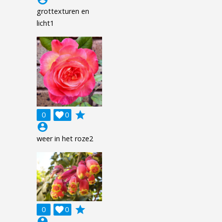
grottexturen en
licht1
grade
0

0
account_circle
weer in het roze2
grade
0

0
account_circle