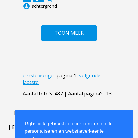
account_circle
achtergrond
TOON MEER
eerste
vorige
pagina 1
volgende
laatste
Aantal foto's: 487 | Aantal pagina's: 13
Lichttafel
.
FAQ
.
contact
.
licentieovereenkomst
.
gebruiksovereenkomst
.
over
.
Rgbstock gebruikt cookies om content te
|
English
|
Deutsch
|
Español
|
Polski
|
Português
|
personaliseren en websiteverkeer te
Nederlands
|