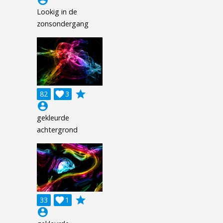
account_circle
Lookig in de
zonsondergang
grade
82

3
account_circle
gekleurde
achtergrond
grade
33

1
account_circle