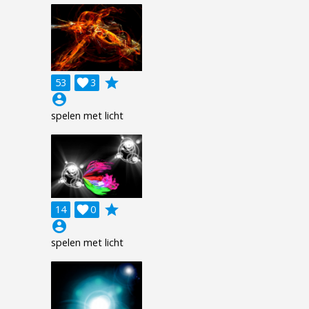
grade
53

3
account_circle
spelen met licht
grade
14

0
account_circle
spelen met licht