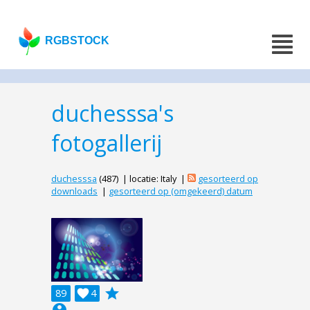
RGBSTOCK
duchesssa's
fotogallerij
duchesssa
(487) | locatie: Italy |
gesorteerd op
downloads
|
gesorteerd op (omgekeerd) datum
grade
89

4