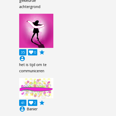
gekleurde
achtergrond
grade
35

0
account_circle
het is tijd om te
communiceren
grade
41

2
account_circle
Banier