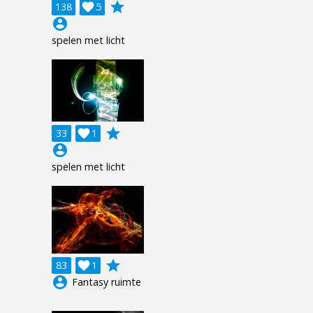
grade
138

5
account_circle
spelen met licht
grade
33

1
account_circle
spelen met licht
grade
83

1
account_circle
Fantasy ruimte