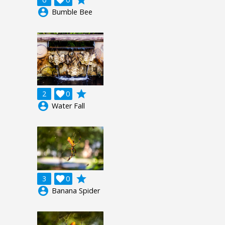
grade

account_circle
Bumble Bee
grade
2

0
account_circle
Water Fall
grade
3

0
account_circle
Banana Spider