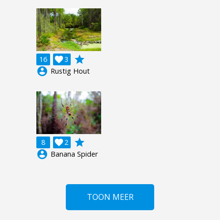
grade
16

3
account_circle
Rustig Hout
grade
8

2
account_circle
Banana Spider
TOON MEER