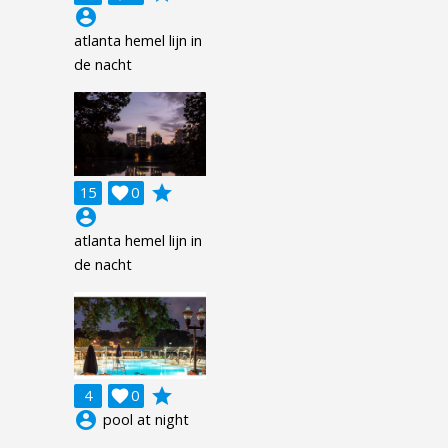
account_circle
atlanta hemel lijn in
de nacht
grade
15

0
account_circle
atlanta hemel lijn in
de nacht
grade
4

0
account_circle
pool at night