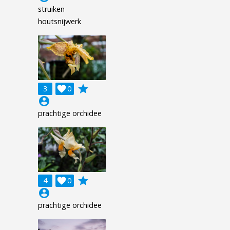
struiken
houtsnijwerk
grade
3

0
account_circle
prachtige orchidee
grade
4

0
account_circle
prachtige orchidee