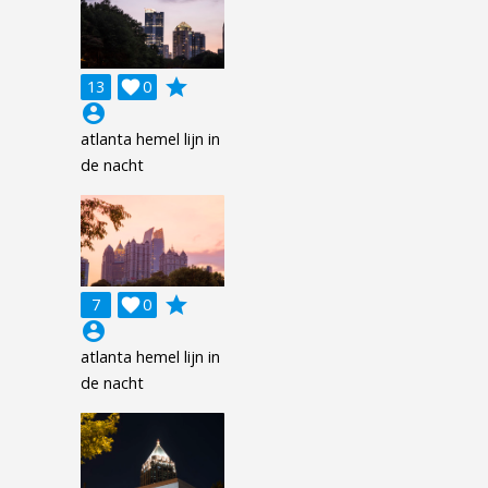
grade
13

0
account_circle
atlanta hemel lijn in
de nacht
grade
7

0
account_circle
atlanta hemel lijn in
de nacht