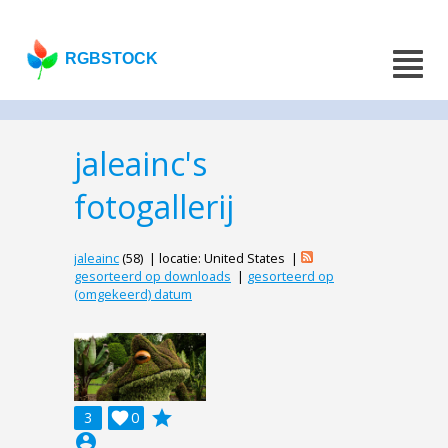
RGBSTOCK
jaleainc's
fotogallerij
jaleainc
(58) | locatie: United States |
gesorteerd op downloads
|
gesorteerd op
(omgekeerd) datum
grade
3

0
account_circle