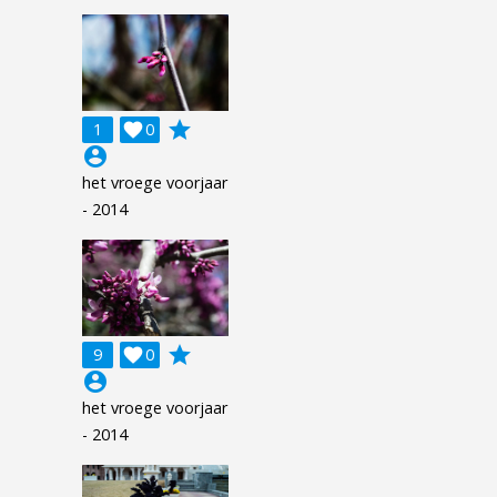
grade
1

0
account_circle
het vroege voorjaar
- 2014
grade
9

0
account_circle
het vroege voorjaar
- 2014