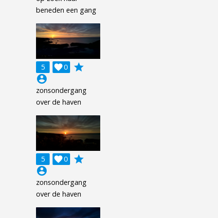
beneden een gang
grade
5

0
account_circle
zonsondergang
over de haven
grade
5

0
account_circle
zonsondergang
over de haven