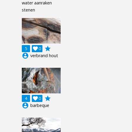
water aanraken
stenen
grade
5

0
account_circle
verbrand hout
grade
4

0
account_circle
barbeque