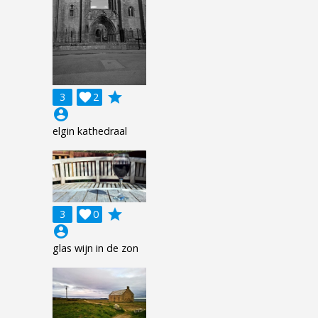
grade
3

2
account_circle
elgin kathedraal
grade
3

0
account_circle
glas wijn in de zon