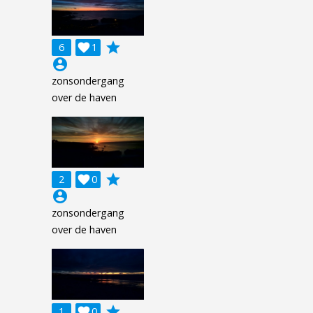
grade
6

1
account_circle
zonsondergang
over de haven
grade
2

0
account_circle
zonsondergang
over de haven
grade
1

0