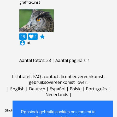
graffitikunst
grade
19

4
account_circle
uil
Aantal foto's: 28 | Aantal pagina's: 1
Lichttafel
.
FAQ
.
contact
.
licentieovereenkomst
.
gebruiksovereenkomst
.
over
.
|
English
|
Deutsch
|
Español
|
Polski
|
Português
|
Nederlands
|
Shutterstock official partner of Rgbstock
Saqurai AI official partner of
Rgbstock gebruikt cookies om content te
Rgbstock