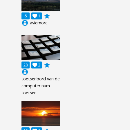
grade
6

1
account_circle
aviemore
grade
28

2
account_circle
toetsenbord van de
computer num
toetsen