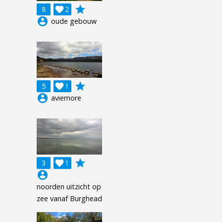
grade
8

2
account_circle
oude gebouw
grade
5

1
account_circle
aviemore
grade
3

1
account_circle
noorden uitzicht op
zee vanaf Burghead