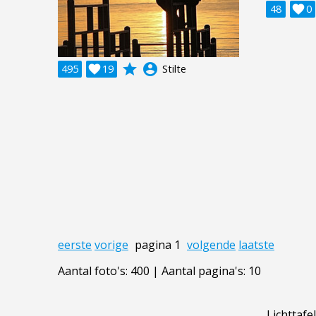
48

0
grade
account_circle
495

19
Stilte
eerste
vorige
pagina 1
volgende
laatste
Aantal foto's: 400 | Aantal pagina's: 10
Lichttafel