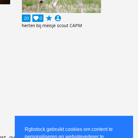
grade
account_circle
20

0
herten bij meisje scout CAPM
Rgbstock gebruikt cookies om content te
personaliseren en websiteverkeer te
mst
.
over
.