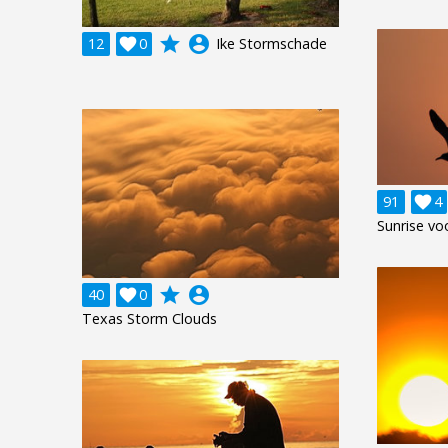
grade
account_circle
12

0
Ike Stormschade
91

4
Sunrise vo
grade
account_circle
40

0
Texas Storm Clouds