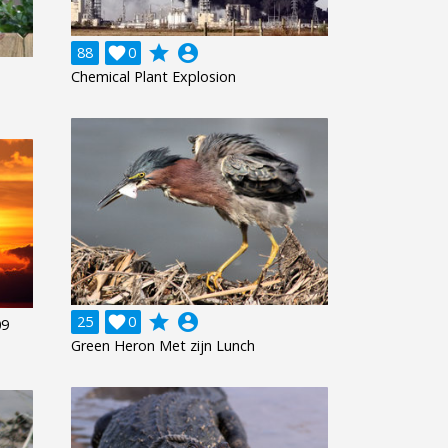
grade
account_circle
88

0
Chemical Plant Explosion
grade
account_circle
25

0
09
Green Heron Met zijn Lunch