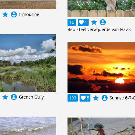
grade
account_circle
Limousine
grade
account_circle
16

1
Red steel verwijderde van Havik
grade
account_circle
Grenen Gully
grade
account_circle
133

5
Sunrise 6-7-