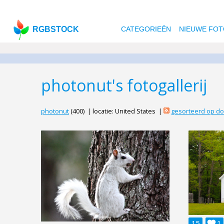
RGBSTOCK
CATEGORIEËN
NIEUWE FOT
photonut's fotogallerij
photonut
(400) | locatie: United States |
gesorteerd op d
15

1