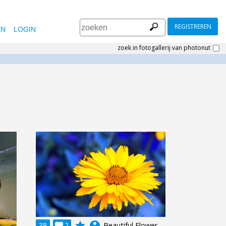
REGISTREREN
EN
LOGIN
zoek in fotogallerij van photonut
grade
account_circle
38

2
Beautiful Flower