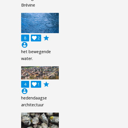
Brévine
grade
8

2
account_circle
het bewegende
water.
grade
4

1
account_circle
hedendaagse
architectuur