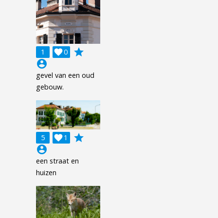
grade
1

0
account_circle
gevel van een oud
gebouw.
grade
5

1
account_circle
een straat en
huizen