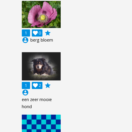
grade
1

0
account_circle
berg bloem
grade
1

2
account_circle
een zeer mooie
hond