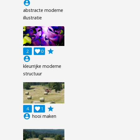
account_circle
abstracte moderne
illustratie
grade
2

0
account_circle
kleurrijke moderne
structuur
grade
4

1
account_circle
hooi maken