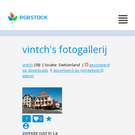
RGBSTOCK
vintch's fotogallerij
vintch
(38) | locatie: Switzerland |
gesorteerd
op downloads
|
gesorteerd op (omgekeerd)
datum
grade
7

0
account_circle
zonnige rust in La