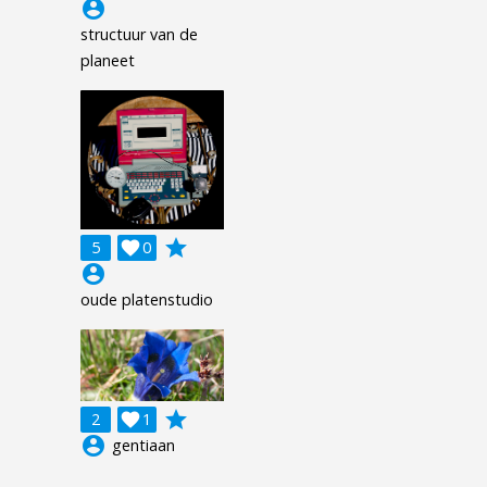
account_circle
structuur van de
planeet
grade
5

0
account_circle
oude platenstudio
grade
2

1
account_circle
gentiaan