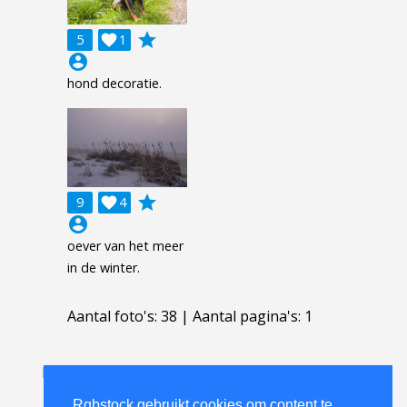
grade
5

1
account_circle
hond decoratie.
grade
9

4
account_circle
oever van het meer
in de winter.
Aantal foto's: 38 | Aantal pagina's: 1
Lichttafel
.
FAQ
.
contact
.
licentieovereenkomst
.
gebruiksovereenkomst
.
over
.
Rgbstock gebruikt cookies om content te