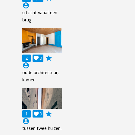
account_circle
uitzicht vanaf een
brug
grade
2

0
account_circle
oude architectuur,
kamer
grade
1

0
account_circle
tussen twee huizen.