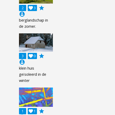
grade
2

3
account_circle
berglandschap in
de zomer.
grade
3

0
account_circle
klein huis
geïsoleerd in de
winter
grade
1

1