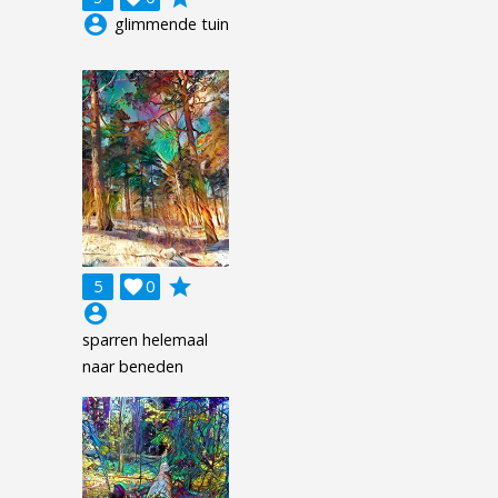
account_circle
glimmende tuin
grade
5

0
account_circle
sparren helemaal
naar beneden