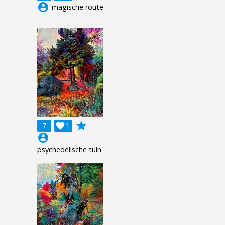
account_circle
magische route
grade
7

1
account_circle
psychedelische tuin