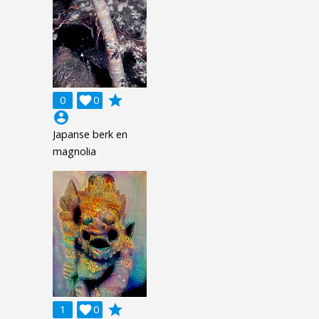
grade
0

0
account_circle
Japanse berk en
magnolia
grade
1

0