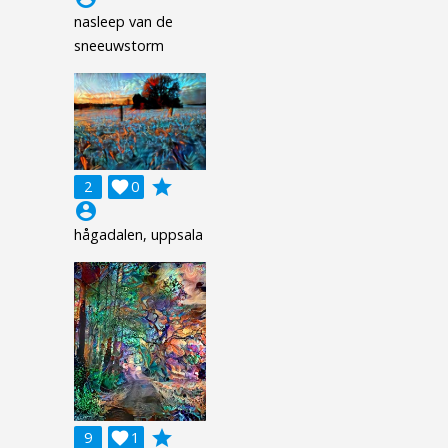
nasleep van de
sneeuwstorm
grade
2

0
account_circle
hågadalen, uppsala
grade
9

1