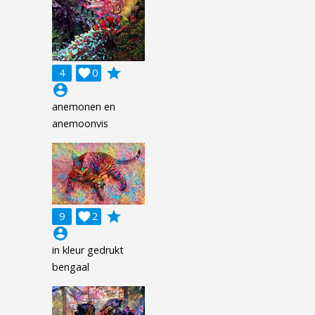
grade
4

0
account_circle
anemonen en
anemoonvis
grade
9

2
account_circle
in kleur gedrukt
bengaal