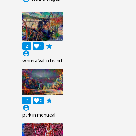
grade
2

1
account_circle
winterafval in brand
grade
2

0
account_circle
park in montreal