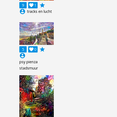
grade
9

1
account_circle
tracks en lucht
grade
5

0
account_circle
psy pienza
stadsmuur