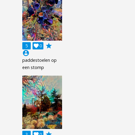
grade
5

0
account_circle
paddestoelen op
een stomp
grade
3

0