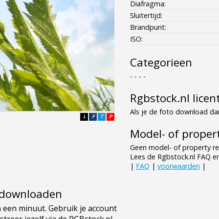
Diafragma:
Sluitertijd:
Brandpunt:
ISO:
Categorieen
- - - -
Rgbstock.nl licen
Als je de foto download dan
L
F
T
P
Model- of propert
Geen model- of property re
Lees de Rgbstock.nl FAQ e
|
FAQ
|
voorwaarden
|
e downloaden