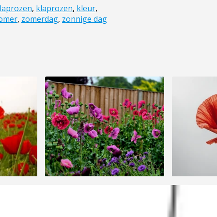
laprozen
,
klaprozen
,
kleur
,
omer
,
zomerdag
,
zonnige dag