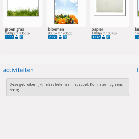
groen gras
bloemen
papier
l
1800px * 1350px
900px * 1200px
1400px * 1034px
14
3527
2058
1332
1
activiteiten
l
Deze gebruiker lijkt helaas helemaal niet actief. Kom later nog eens
terug.