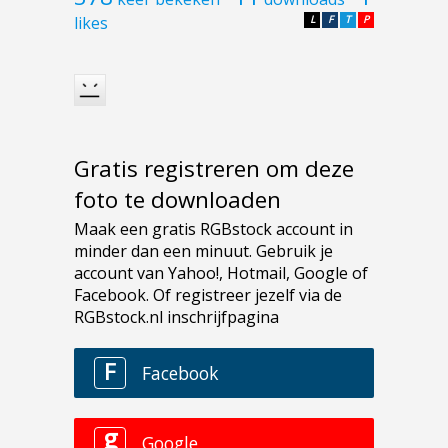
likes
L
F
T
P
Gratis registreren om deze
foto te downloaden