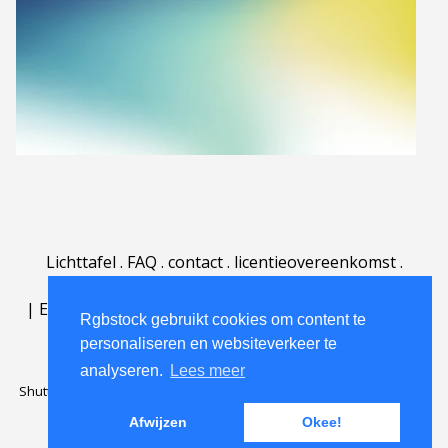
Lichttafel
.
FAQ
.
contact
.
licentieovereenkomst
.
gebruiksovereenkomst
.
over
.
|
English
|
Deutsch
|
Español
|
Polski
|
Português
|
Rgbstock gebruikt cookies om content te
Nederlands
|
personaliseren en websiteverkeer te
analyseren.
Lees meer
Shutterstock official partner of Rgbstock
Saqurai AI official partner of
Rgbstock
Afwijzen
Okee!