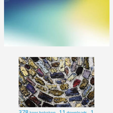
378
11
1
keer bekeken
downloads