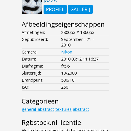
JAZZA
PROFIEL
GALLERIJ
Afbeeldingseigenschappen
Afmetingen:
2800px * 1860px
Gepubliceerd:
September - 21 -
2010
Camera:
Nikon
Datum:
2010:09:12 11:16:27
Diafragma:
f/5.6
Sluitertijd:
10/2000
Brandpunt:
500/10
ISO:
250
Categorieen
general_abstract
textures
abstract
Rgbstock.nl licentie
Als je de foto download dan accepteer je de